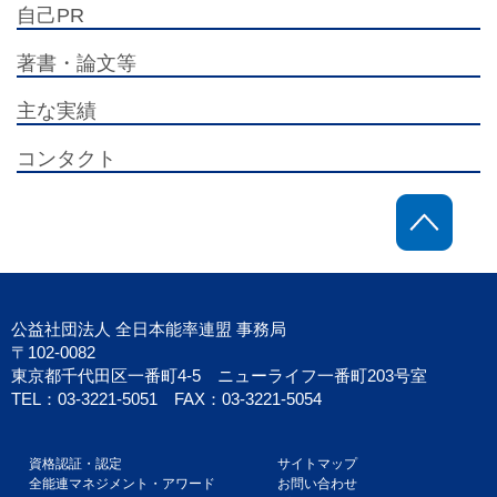
自己PR
著書・論文等
主な実績
コンタクト
ペー
公益社団法人 全日本能率連盟 事務局
〒102-0082
東京都千代田区一番町4-5 ニューライフ一番町203号室
TEL：03-3221-5051 FAX：03-3221-5054
資格認証・認定
サイトマップ
全能連マネジメント・アワード
お問い合わせ