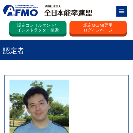
認定コンサルタント/
認定MC/MI専用
インストラクター検索
ログインページ
認定者